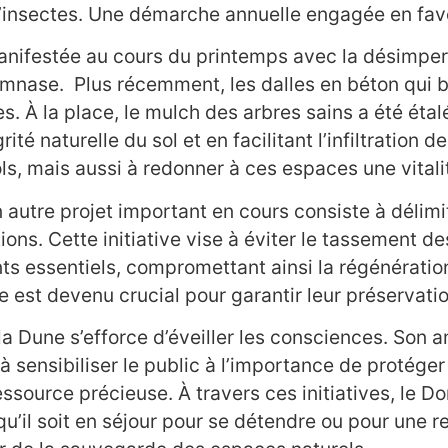
’insectes. Une démarche annuelle engagée en faveu
manifestée au cours du printemps avec la désimpe
gymnase. Plus récemment, les dalles en béton qui b
ées. À la place, le mulch des arbres sains a été éta
té naturelle du sol et en facilitant l’infiltration d
ls, mais aussi à redonner à ces espaces une vitali
 autre projet important en cours consiste à délim
ions. Cette initiative vise à éviter le tassement 
nts essentiels, compromettant ainsi la régénératio
 est devenu crucial pour garantir leur préservatio
a Dune s’efforce d’éveiller les consciences. Son 
 à sensibiliser le public à l’importance de protéger
ource précieuse. À travers ces initiatives, le Do
u’il soit en séjour pour se détendre ou pour une r